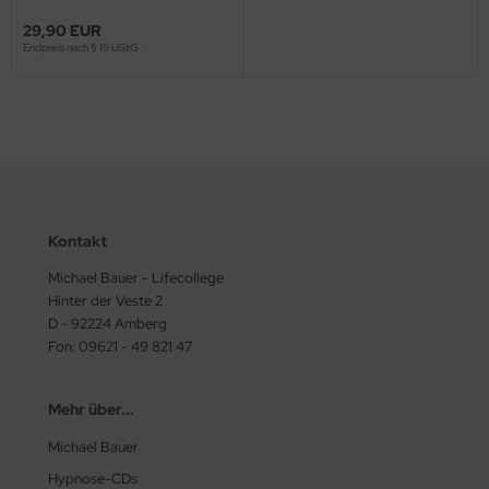
Idealgewichts - MP3-
Download
29,90 EUR
Endpreis nach § 19 UStG.
Kontakt
Michael Bauer - Lifecollege
Hinter der Veste 2
D - 92224 Amberg
Fon: 09621 - 49 821 47
Mehr über...
Michael Bauer
Hypnose-CDs