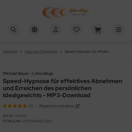
chael Bauer - Lifecollege
Startseite
Hypnose-Downloads
Speed-Hypnose für effektives Abnehmen und Erreichen des persönlichen Idealgewichts - MP3-Download
Michael Bauer - Lifecollege
Speed-Hypnose für effektives Abnehmen
und Erreichen des persönlichen
Idealgewichts - MP3-Download
|
Rezension schreiben
(5)
Art.Nr.:
SHD05
GTIN/EAN:
09783944803364