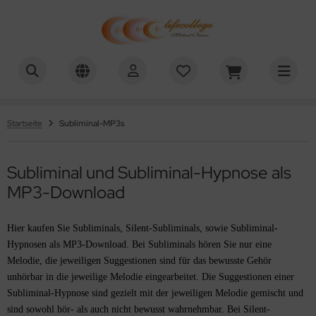
chael Bauer - Lifecollege
ALLES ANZEIGEN AUS HYPNOSE-DOWNLOADS
nehmen
Startseite
Subliminal-MP3s
uchen aufhören
Subliminal und Subliminal-Hypnose als
efenentspannung
MP3-Download
lbstwert
Hier kaufen Sie Subliminals, Silent-Subliminals, sowie Subliminal-
tivation
Hypnosen als MP3-Download. Bei Subliminals hören Sie nur eine
Melodie, die jeweiligen Suggestionen sind für das bewusste Gehör
nenwelt
unhörbar in die jeweilige Melodie eingearbeitet. Die Suggestionen einer
Subliminal-Hypnose sind gezielt mit der jeweiligen Melodie gemischt und
üllung / Ziele
sind sowohl hör- als auch nicht bewusst wahrnehmbar. Bei Silent-