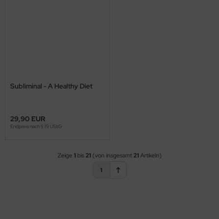
Subliminal - A Healthy Diet
29,90 EUR
Endpreis nach § 19 UStG.
Zeige
1
bis
21
(von insgesamt
21
Artikeln)
1