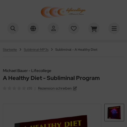
chael Bauer - Lifecollege
ALLES ANZEIGEN AUS HYPNOSE-DOWNLOADS
nehmen
Startseite
Subliminal-MP3s
Subliminal - A Healthy Diet
uchen aufhören
efenentspannung
Michael Bauer - Lifecollege
A Healthy Diet - Subliminal Program
lbstwert
|
Rezension schreiben
(0)
tivation
nenwelt
üllung / Ziele