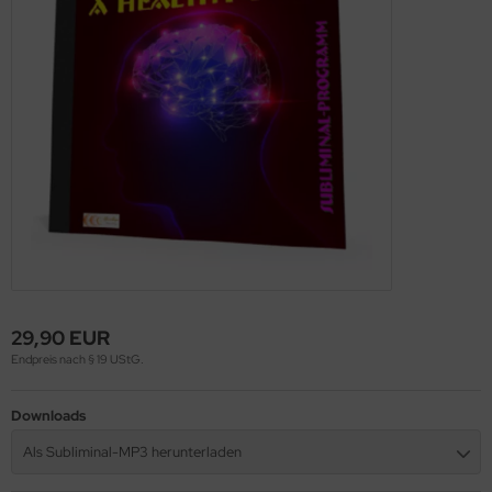
pnosen in Englisch
29,90 EUR
Endpreis nach § 19 UStG.
Downloads
Als Subliminal-MP3 herunterladen