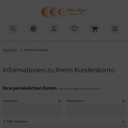
chael Bauer - Lifecollege
ALLES ANZEIGEN AUS HYPNOSE-DOWNLOADS
nehmen
Startseite
Konto erstellen
uchen aufhören
Informationen zu Ihrem Kundenkonto
efenentspannung
lbstwert
Ihre persönlichen Daten
(
notwendige Informationen)
tivation
Vorname:
Nachname:
nenwelt
üllung / Ziele
E-Mail-Adresse: