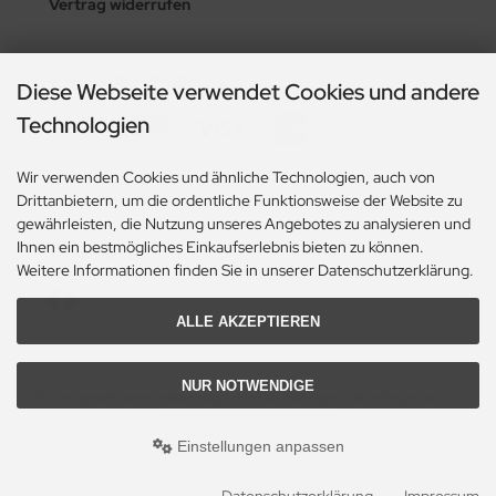
Vertrag widerrufen
Zahlungsmethoden
Diese Webseite verwendet Cookies und andere
Technologien
Wir verwenden Cookies und ähnliche Technologien, auch von
Drittanbietern, um die ordentliche Funktionsweise der Website zu
gewährleisten, die Nutzung unseres Angebotes zu analysieren und
Ihnen ein bestmögliches Einkaufserlebnis bieten zu können.
Social Media
Weitere Informationen finden Sie in unserer Datenschutzerklärung.
ALLE AKZEPTIEREN
NUR NOTWENDIGE
Die durchgestrichenen Preise entsprechen dem bisherigen Preis bei Hypnose-CD-
Download | Shop | Michael Bauer.
Hypnose-CD-Download | Shop | Michael Bauer © 2026 | Template © 2009-2026 by
Einstellungen anpassen
modified eCommerce Shopsoftware
Aufgrund des Kleinunternehmerstatus gem. § 19 UStG erheben wir keine Umsatzsteuer und
weisen diese daher auch nicht aus.