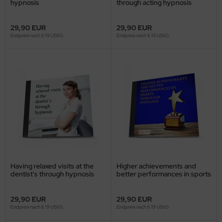
hypnosis
through acting hypnosis
29,90 EUR
29,90 EUR
Endpreis nach § 19 UStG.
Endpreis nach § 19 UStG.
Having relaxed visits at the
Higher achievements and
dentist's through hypnosis
better performances in sports
through hypnosis
29,90 EUR
29,90 EUR
Endpreis nach § 19 UStG.
Endpreis nach § 19 UStG.