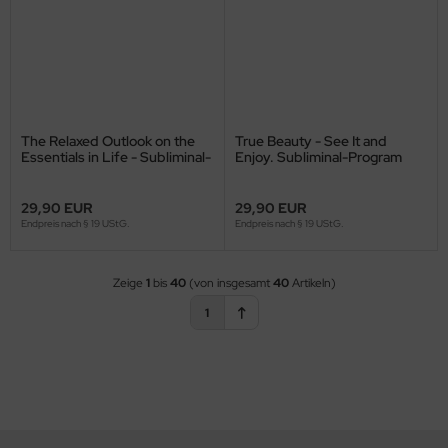
The Relaxed Outlook on the
True Beauty - See It and
Essentials in Life - Subliminal-
Enjoy. Subliminal-Program
Program
29,90 EUR
29,90 EUR
Endpreis nach § 19 UStG.
Endpreis nach § 19 UStG.
Zeige
1
bis
40
(von insgesamt
40
Artikeln)
1