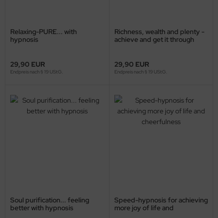
Relaxing-PURE... with
Richness, wealth and plenty -
hypnosis
achieve and get it through
hypnosis
29,90 EUR
29,90 EUR
Endpreis nach § 19 UStG.
Endpreis nach § 19 UStG.
Soul purification... feeling
Speed-hypnosis for achieving
better with hypnosis
more joy of life and
cheerfulness