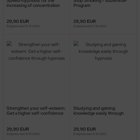
Speed-hypnosis for the
Stop Smoking - Subliminal-
increasing of concentration
Program
29,90 EUR
29,90 EUR
Endpreis nach § 19 UStG.
Endpreis nach § 19 UStG.
Strengthen your self-esteem:
Studying and gaining
Get a higher self-confidence
knowledge easily through
through hypnosis
hypnosis
29,90 EUR
29,90 EUR
Endpreis nach § 19 UStG.
Endpreis nach § 19 UStG.