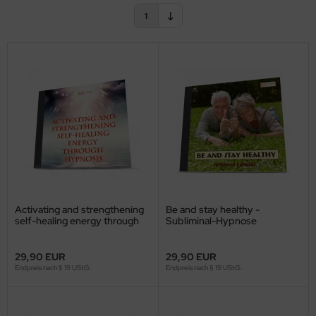
1
Activating and strengthening
Be and stay healthy -
self-healing energy through
Subliminal-Hypnose
hypnosis
29,90 EUR
29,90 EUR
Endpreis nach § 19 UStG.
Endpreis nach § 19 UStG.