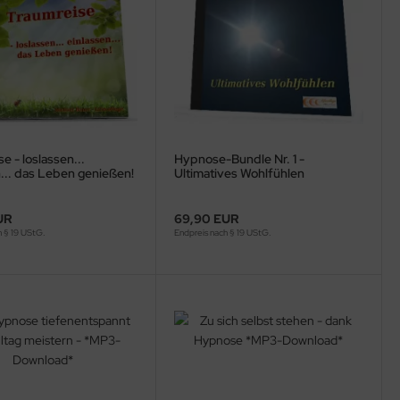
e - loslassen...
Hypnose-Bundle Nr. 1 -
... das Leben genießen!
Ultimatives Wohlfühlen
ownload* -
UR
69,90 EUR
h § 19 UStG.
Endpreis nach § 19 UStG.