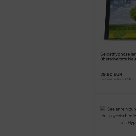
Selbsthypnose ler
überarbeitete Neu
veränderter Melod
29,90 EUR
Endpreis nach § 19 UStG.