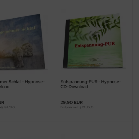
er Schlaf - Hypnose-
Entspannung-PUR - Hypnose-
load
CD-Download
UR
29,90 EUR
h § 19 UStG.
Endpreis nach § 19 UStG.