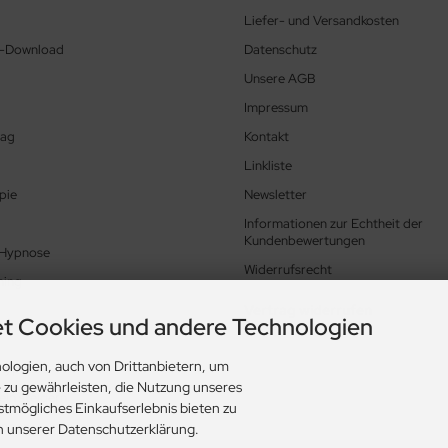
Liefer- und Versandkosten
e-Download
Datenschutz
Unsere AGB
Impressum
tag
Kontakt
Linkliste
pie
Newsletter
Informationen zur Echtheit der
Kundenbewertungen
 Hypnose
Widerrufsrecht
hing
Vertrag widerrufen
t Cookies und andere Technologien
ologien, auch von Drittanbietern, um
Hypnose
e zu gewährleisten, die Nutzung unseres
in steigern
stmögliches Einkaufserlebnis bieten zu
ungen
in unserer Datenschutzerklärung.