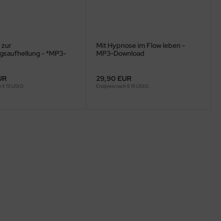
 zur
Mit Hypnose im Flow leben -
saufhellung - *MP3-
MP3-Download
d*
UR
29,90 EUR
h § 19 UStG.
Endpreis nach § 19 UStG.