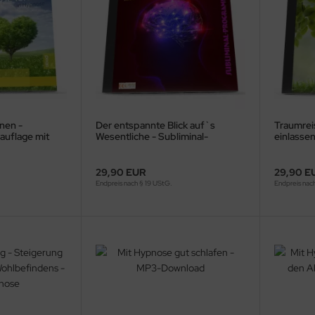
nen -
Der entspannte Blick auf`s
Traumreis
auflage mit
Wesentliche - Subliminal-
einlassen
ie
Download
- *MP3-D
29,90 EUR
29,90 E
Endpreis nach § 19 UStG.
Endpreis nac