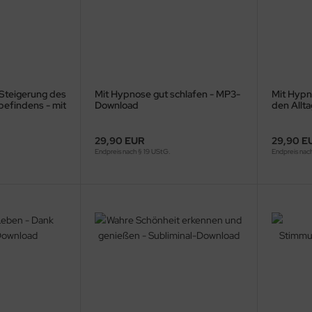
 Steigerung des
Mit Hypnose gut schlafen - MP3-
Mit Hypn
efindens - mit
Download
den Allt
Downloa
29,90 EUR
29,90 E
Endpreis nach § 19 UStG.
Endpreis nac