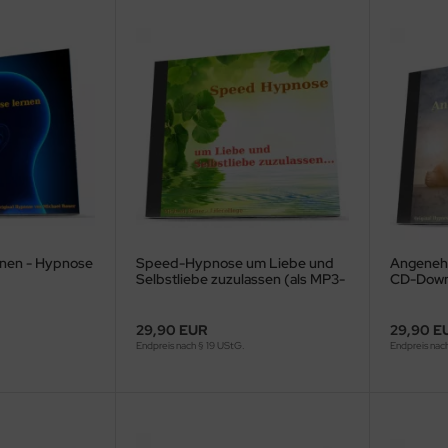
rnen - Hypnose
Speed-Hypnose um Liebe und
Angenehm
Selbstliebe zuzulassen (als MP3-
CD-Down
Download)
29,90 EUR
29,90 E
Endpreis nach § 19 UStG.
Endpreis nac