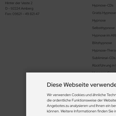
Hinter der Veste 2
Hypnose-CDs
D - 92224 Amberg
Gratis Hypnos
Fon: 09621 - 49 821 47
Hypnose
Selbsthypnose
Hypnose im All
Blitzhypnose
Hypnose-Thera
Subliminal-CDs
Rückführung in
Hypnose-Coac
Trance
Diese Webseite verwende
Suggestionen
Wir verwenden Cookies und ähnliche Techn
Abnehmen mit 
die ordentliche Funktionsweise der Websit
Selbstbewusstse
Angebotes zu analysieren und Ihnen ein be
Cookie Einstell
können. Weitere Informationen finden Sie 