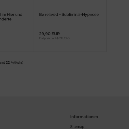
 im Hier und
Be relaxed - Subliminal-Hypnose
änderte
29,90 EUR
Endpreis nach § 19 UStG.
samt
22
Artikeln)
Informationen
Sitemap