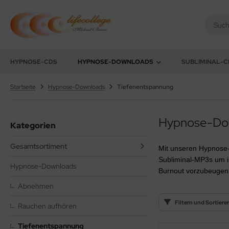
chael Bauer - Lifecollege
HYPNOSE-CDS
HYPNOSE-DOWNLOADS
SUBLIMINAL-C
Startseite
Hypnose-Downloads
Tiefenentspannung
Hypnose-Dow
Kategorien
Gesamtsortiment
Mit unseren Hypnose-
Subliminal-MP3s um in
Hypnose-Downloads
Burnout vorzubeugen 
Abnehmen
Filtern und Sortiere
Rauchen aufhören
Tiefenentspannung