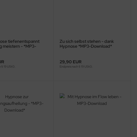
ose tiefenentspannt
Zu sich selbst stehen - dank
ag meistern - *MP3-
Hypnose *MP3-Download*
d*
UR
29,90 EUR
h § 19 UStG.
Endpreis nach § 19 UStG.