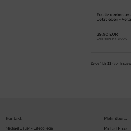
Positiv denken und
Jetzt leben - Ver
Neuauflage
29,90 EUR
Endpreis nach § 19 UStG.
Zeige
1
bis
22
(von insge
Kontakt
Mehr über...
Michael Bauer - Lifecollege
Michael Bauer