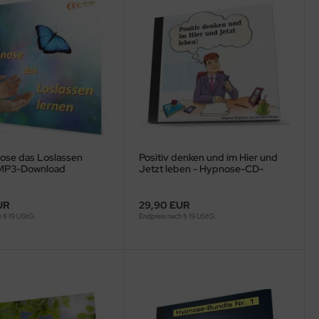
ose das Loslassen
Positiv denken und im Hier und
 MP3-Download
Jetzt leben - Hypnose-CD-
Download
UR
29,90 EUR
h § 19 UStG.
Endpreis nach § 19 UStG.