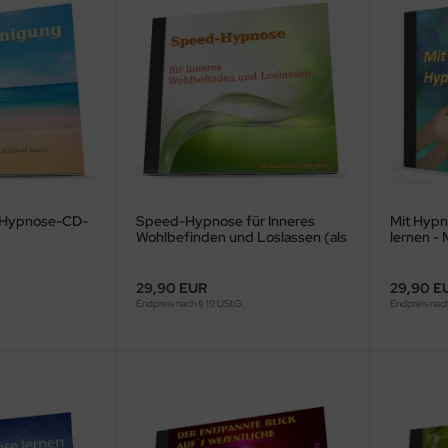
- Hypnose-CD-
Speed-Hypnose für Inneres
Mit Hypn
Wohlbefinden und Loslassen (als
lernen -
MP3-Download)
29,90 EUR
29,90 E
Endpreis nach § 19 UStG.
Endpreis nac