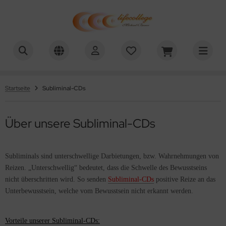
chael Bauer - Lifecollege
ALLES ANZEIGEN AUS HYPNOSE-DOWNLOADS
nehmen
Startseite
Subliminal-CDs
uchen aufhören
Über unsere Subliminal-CDs
efenentspannung
lbstwert
Subliminals sind unterschwellige Darbietungen, bzw. Wahrnehmungen von
tivation
Reizen. „Unterschwellig“ bedeutet, dass die Schwelle des Bewusstseins
nicht überschritten wird. So senden
Subliminal-CDs
positive Reize an das
nenwelt
Unterbewusstsein, welche vom Bewusstsein nicht erkannt werden.
üllung / Ziele
Vorteile unserer Subliminal-CDs: