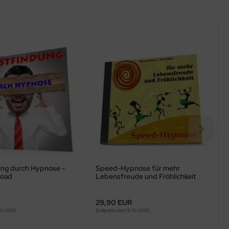
ung durch Hypnose -
Speed-Hypnose für mehr
oad
Lebensfreude und Fröhlichkeit
(MP3-Download)
29,90 EUR
19 UStG.
Endpreis nach § 19 UStG.