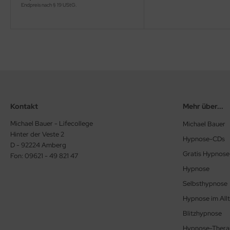
Endpreis nach § 19 UStG.
Kontakt
Mehr über...
Michael Bauer - Lifecollege
Michael Bauer
Hinter der Veste 2
Hypnose-CDs
D - 92224 Amberg
Gratis Hypnos
Fon: 09621 - 49 821 47
Hypnose
Selbsthypnose
Hypnose im All
Blitzhypnose
Hypnose-Thera