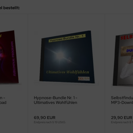
 bestellt:
n -
Hypnose-Bundle Nr. 1 -
Selbstfind
load
Ultimatives Wohlfühlen
MP3-Downl
69,90 EUR
29,90 EUR
Endpreis nach § 19 UStG.
Endpreis nach § 