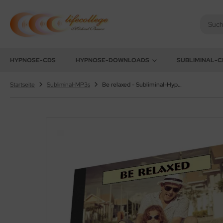
chael Bauer - Lifecollege
ALLES ANZEIGEN AUS HYPNOSE-DOWNLOADS
HYPNOSE-CDS
HYPNOSE-DOWNLOADS
SUBLIMINAL-C
nehmen
Startseite
Subliminal-MP3s
Be relaxed - Subliminal-Hypnose
uchen aufhören
efenentspannung
lbstwert
tivation
nenwelt
üllung / Ziele