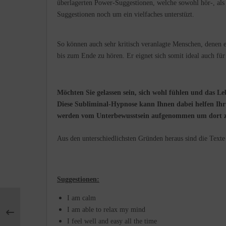
überlagerten Power-Suggestionen, welche sowohl hör-, als 
Suggestionen noch um ein vielfaches unterstüzt.
So können auch sehr kritisch veranlagte Menschen, denen es
bis zum Ende zu hören. Er eignet sich somit ideal auch fü
Möchten Sie gelassen sein, sich wohl fühlen und das L
Diese Subliminal-Hypnose kann Ihnen dabei helfen Ihr
werden vom Unterbewusstsein aufgenommen um dort z
Aus den unterschiedlichsten Gründen heraus sind die Texte i
Suggestionen:
I am calm
I am able to relax my mind
I feel well and easy all the time