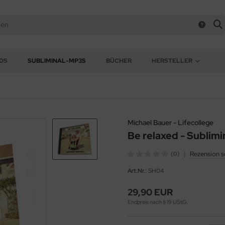
DS
SUBLIMINAL-MP3S
BÜCHER
HERSTELLER
Michael Bauer - Lifecollege
Be relaxed - Sublim
|
Rezension s
(0)
Art.Nr.:
SH04
29,90 EUR
Endpreis nach § 19 UStG.