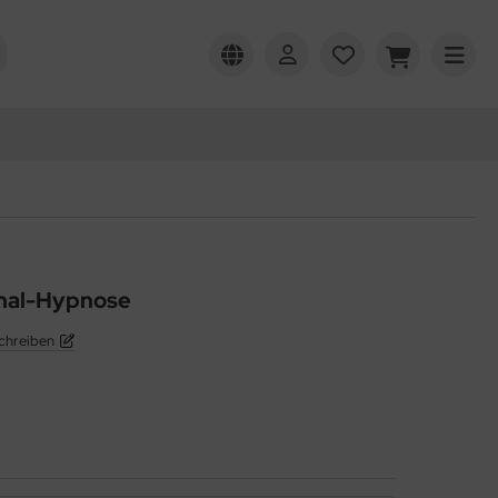
inal-Hypnose
chreiben