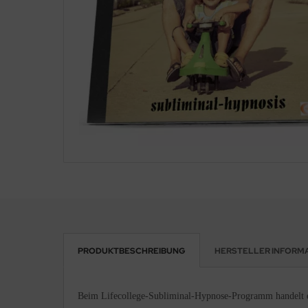
pnosen in Englisch
PRODUKTBESCHREIBUNG
HERSTELLER INFORM
Beim Lifecollege-Subliminal-Hypnose-Programm handelt es 