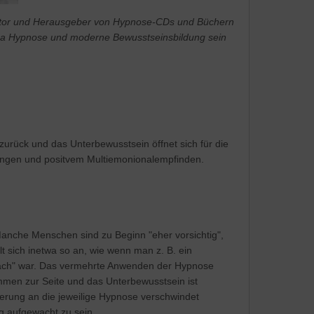
s Autor und Herausgeber von Hypnose-CDs und Büchern
ma Hypnose und moderne Bewusstseinsbildung sein
zurück und das Unterbewusstsein öffnet sich für die
rungen und positvem Multiemonionalempfinden.
nche Menschen sind zu Beginn "eher vorsichtig",
hlt sich inetwa so an, wie wenn man z. B. ein
 wach" war. Das vermehrte Anwenden der Hypnose
kommen zur Seite und das Unterbewusstsein ist
nnerung an die jeweilige Hypnose verschwindet
 aufgewacht zu sein.