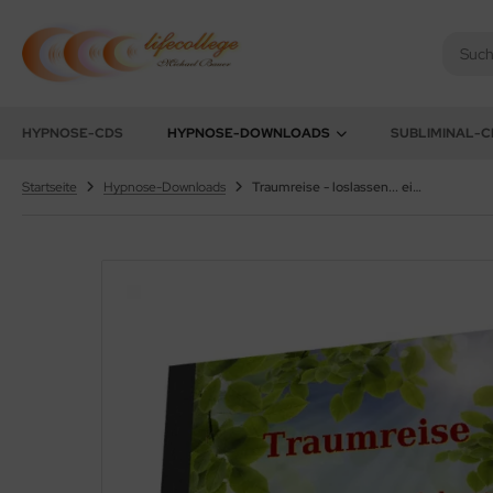
chael Bauer - Lifecollege
HYPNOSE-CDS
HYPNOSE-DOWNLOADS
SUBLIMINAL-C
Startseite
Hypnose-Downloads
Traumreise - loslassen... einlassen... das Leben genießen! - *MP3-Download* -