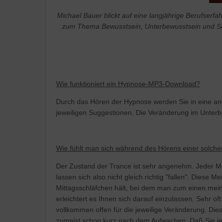
Michael Bauer blickt auf eine langjährige Berufser
zum Thema Bewusstsein, Unterbewusstsein und Se
Wie funktioniert ein Hypnose-MP3-Download?
Durch das Hören der Hypnose werden Sie in eine ange
jeweiligen Suggestionen. Die Veränderung im Unterb
Wie fühlt man sich während des Hörens einer solch
Der Zustand der Trance ist sehr angenehm. Jeder M
lassen sich also nicht gleich richtig "fallen". Diese 
Mittagsschläfchen hält, bei dem man zum einen mei
erleichtert es Ihnen sich darauf einzulassen. Sehr of
vollkommen offen für die jeweilige Veränderung. Dies
zumeist schon kurz nach dem Aufwachen. Daß Sie j