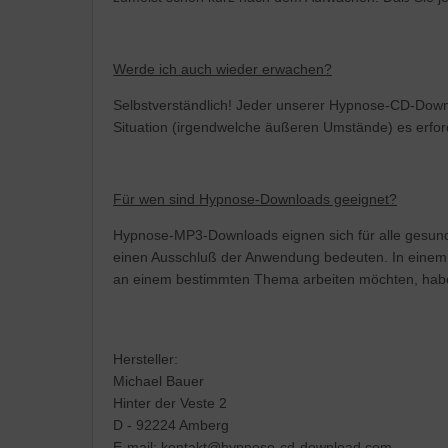
Werde ich auch wieder erwachen?
Selbstverständlich! Jeder unserer Hypnose-CD-Downl
Situation (irgendwelche äußeren Umstände) es erfo
Für wen sind Hypnose-Downloads geeignet?
Hypnose-MP3-Downloads eignen sich für alle gesunde
einen Ausschluß der Anwendung bedeuten. In einem 
an einem bestimmten Thema arbeiten möchten, habe
Hersteller:
Michael Bauer
Hinter der Veste 2
D - 92224 Amberg
E-mail: kontakt@hypnose-cd-download.com