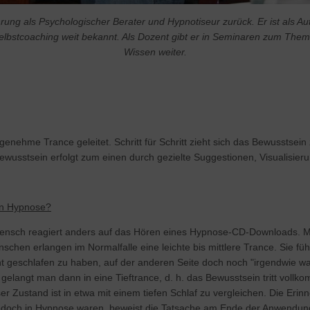
fahrung als Psychologischer Berater und Hypnotiseur zurück. Er ist al
lbstcoaching weit bekannt. Als Dozent gibt er in Seminaren zum The
Wissen weiter.
nehme Trance geleitet. Schritt für Schritt zieht sich das Bewusstsein 
ewusstsein erfolgt zum einen durch gezielte Suggestionen, Visualisie
en Hypnose?
ensch reagiert anders auf das Hören eines Hypnose-CD-Downloads. Ma
Menschen erlangen im Normalfalle eine leichte bis mittlere Trance. Sie fü
nt geschlafen zu haben, auf der anderen Seite doch noch "irgendwie
t gelangt man dann in eine Tieftrance, d. h. das Bewusstsein tritt voll
er Zustand ist in etwa mit einem tiefen Schlaf zu vergleichen. Die Eri
edoch in Hypnose waren, beweist die Tatsache am Ende der Anwendung