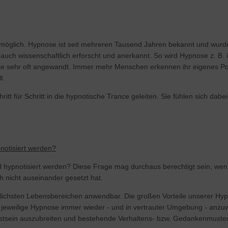
möglich. Hypnose ist seit mehreren Tausend Jahren bekannt und wurde 
uch wissenschaftlich erforscht und anerkannt. So wird Hypnose z. B. 
se sehr oft angewandt. Immer mehr Menschen erkennen ihr eigenes Pot
t.
t für Schritt in die hypnotische Trance geleiten. Sie fühlen sich dab
notisiert werden?
hypnotisiert werden? Diese Frage mag durchaus berechtigt sein, wen
nicht auseinander gesetzt hat.
iedlichsten Lebensbereichen anwendbar. Die großen Vorteile unserer H
ie jeweilige Hypnose immer wieder - und in vertrauter Umgebung - anz
sstsein auszubreiten und bestehende Verhaltens- bzw. Gedankenmuster