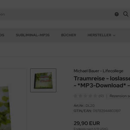
DS
SUBLIMINAL-MP3S
BÜCHER
HERSTELLER
Michael Bauer - Lifecollege
Traumreise - loslass
- *MP3-Download* -
|
Rezension s
(0)
Art.Nr.:
DL20
GTIN/EAN:
09783944803197
29,90 EUR
Endpreis nach § 19 UStG.