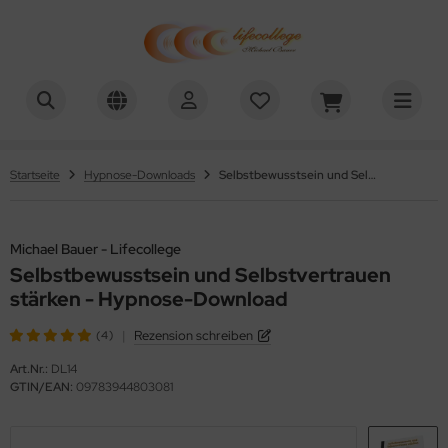
chael Bauer - Lifecollege
Startseite
Hypnose-Downloads
Selbstbewusstsein und Selbstvertrauen stärken - Hypnose-Download
Michael Bauer - Lifecollege
Selbstbewusstsein und Selbstvertrauen
stärken - Hypnose-Download
|
Rezension schreiben
(4)
Art.Nr.:
DL14
GTIN/EAN:
09783944803081