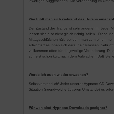
jeweiligen Suggestionen. Die Veränderung im Unterb
Wie fühlt man sich während des Hörens einer s
Der Zustand der Trance ist sehr angenehm. Jeder M
lassen sich also nicht gleich richtig "fallen". Diese 
Mittagsschläfchen hält, bei dem man zum einen mei
erleichtert es Ihnen sich darauf einzulassen. Sehr of
vollkommen offen für die jeweilige Veränderung. Dies
zumeist schon kurz nach dem Aufwachen. Daß Sie j
Werde ich auch wieder erwachen?
Selbstverständlich! Jeder unserer Hypnose-CD-Downl
Situation (irgendwelche äußeren Umstände) es erfo
Für wen sind Hypnose-Downloads geeignet?