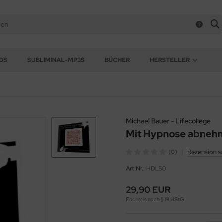
DS
SUBLIMINAL-MP3S
BÜCHER
HERSTELLER
Michael Bauer - Lifecollege
Mit Hypnose abneh
|
Rezension s
(0)
Art.Nr.:
HDL50
29,90 EUR
Endpreis nach § 19 UStG.