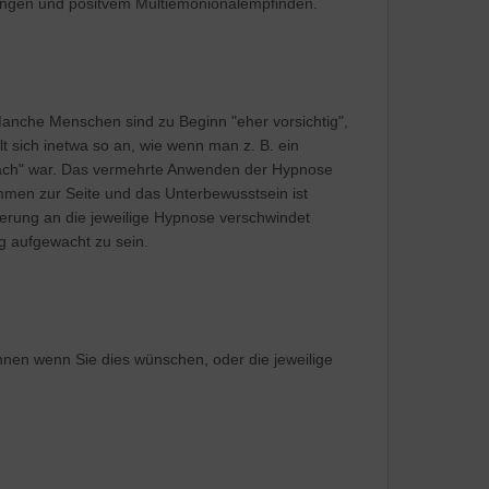
rungen und positvem Multiemonionalempfinden.
nche Menschen sind zu Beginn "eher vorsichtig",
hlt sich inetwa so an, wie wenn man z. B. ein
 wach" war. Das vermehrte Anwenden der Hypnose
kommen zur Seite und das Unterbewusstsein ist
nnerung an die jeweilige Hypnose verschwindet
 aufgewacht zu sein.
nen wenn Sie dies wünschen, oder die jeweilige