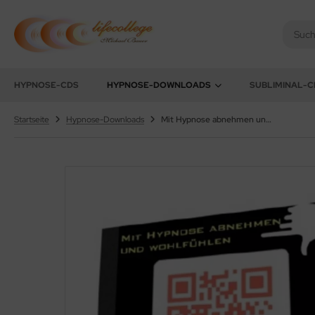
chael Bauer - Lifecollege
HYPNOSE-CDS
HYPNOSE-DOWNLOADS
SUBLIMINAL-C
Startseite
Hypnose-Downloads
Mit Hypnose abnehmen und wohlfühlen - MP3-Download