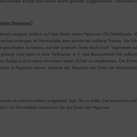
ewusstsein erfolgt zum einen durch gezielte Suggestionen, Visualisie
olchen Hypnose?
ensch reagiert anders auf das Hören eines Hypnose-CD-Downloads. Ma
Menschen erlangen im Normalfalle eine leichte bis mittlere Trance. Sie fü
nt geschlafen zu haben, auf der anderen Seite doch noch "irgendwie
t gelangt man dann in eine Tieftrance, d. h. das Bewusstsein tritt voll
er Zustand ist in etwa mit einem tiefen Schlaf zu vergleichen. Die Eri
edoch in Hypnose waren, beweist die Tatsache am Ende der Anwendung
oads ist solchermaßen aufgebaut, daß Sie zu jeder Zeit erwachen kön
rdert. Im Normalfalle erwachen Sie am Ende der Hypnose.