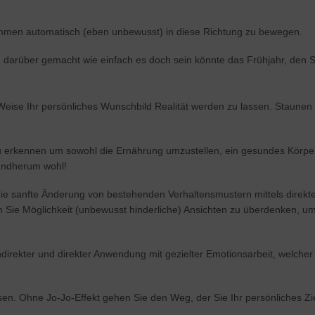
kommen automatisch (eben unbewusst) in diese Richtung zu bewegen.
en darüber gemacht wie einfach es doch sein könnte das Frühjahr, de
eise Ihr persönliches Wunschbild Realität werden zu lassen. Staunen S
 zu erkennen um sowohl die Ernährung umzustellen, ein gesundes Kör
rundherum wohl!
ie sanfte Änderung von bestehenden Verhaltensmustern mittels direkte
 Sie Möglichkeit (unbewusst hinderliche) Ansichten zu überdenken, um 
n indirekter und direkter Anwendung mit gezielter Emotionsarbeit, welc
n. Ohne Jo-Jo-Effekt gehen Sie den Weg, der Sie Ihr persönliches Ziel