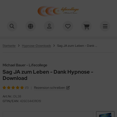
chael Bauer - Lifecollege
Startseite
Hypnose-Downloads
Sag JA zum Leben - Dank Hypnose - Download
Michael Bauer - Lifecollege
Sag JA zum Leben - Dank Hypnose -
Download
|
Rezension schreiben
(1)
Art.Nr.:
DL38
GTIN/EAN:
4260344311019