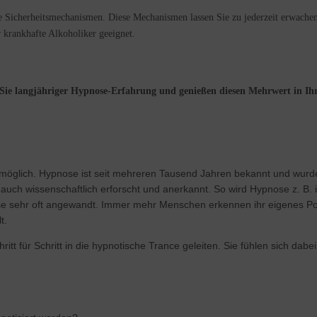
se Sicherheitsmechanismen. Diese Mechanismen lassen Sie zu jederzeit erwache
r krankhafte Alkoholiker geeignet.
Sie langjähriger Hypnose-Erfahrung und genießen diesen Mehrwert in I
möglich. Hypnose ist seit mehreren Tausend Jahren bekannt und wurde 
uch wissenschaftlich erforscht und anerkannt. So wird Hypnose z. B. 
se sehr oft angewandt. Immer mehr Menschen erkennen ihr eigenes Pot
t.
t für Schritt in die hypnotische Trance geleiten. Sie fühlen sich dab