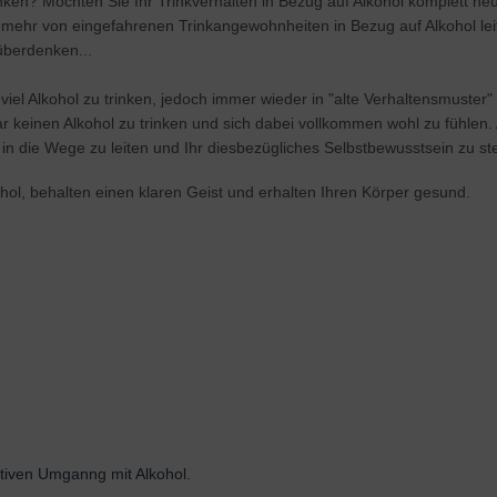
inken? Möchten Sie Ihr Trinkverhalten in Bezug auf Alkohol komplett 
 mehr von eingefahrenen Trinkangewohnheiten in Bezug auf Alkohol lei
überdenken...
viel Alkohol zu trinken, jedoch immer wieder in "alte Verhaltensmuster
 gar keinen Alkohol zu trinken und sich dabei vollkommen wohl zu fühlen
n die Wege zu leiten und Ihr diesbezügliches Selbstbewusstsein zu ste
hol, behalten einen klaren Geist und erhalten Ihren Körper gesund.
sitiven Umganng mit Alkohol.