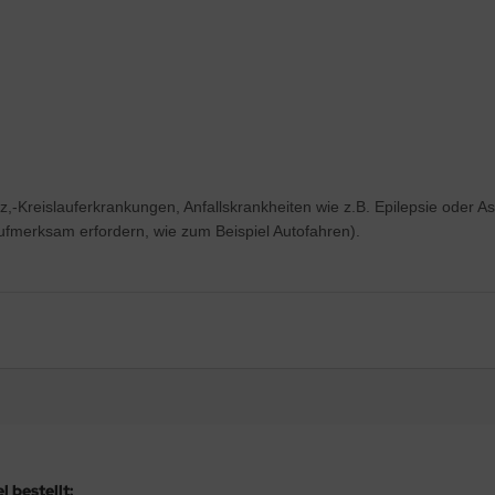
z,-Kreislauferkrankungen, Anfallskrankheiten wie z.B. Epilepsie ode
 Aufmerksam erfordern, wie zum Beispiel Autofahren).
 bestellt: