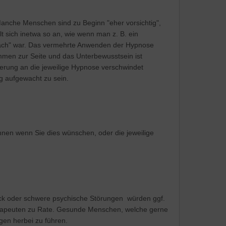
nche Menschen sind zu Beginn "eher vorsichtig",
hlt sich inetwa so an, wie wenn man z. B. ein
 wach" war. Das vermehrte Anwenden der Hypnose
kommen zur Seite und das Unterbewusstsein ist
nnerung an die jeweilige Hypnose verschwindet
 aufgewacht zu sein.
nen wenn Sie dies wünschen, oder die jeweilige
uck oder schwere psychische Störungen würden ggf.
herapeuten zu Rate. Gesunde Menschen, welche gerne
en herbei zu führen.