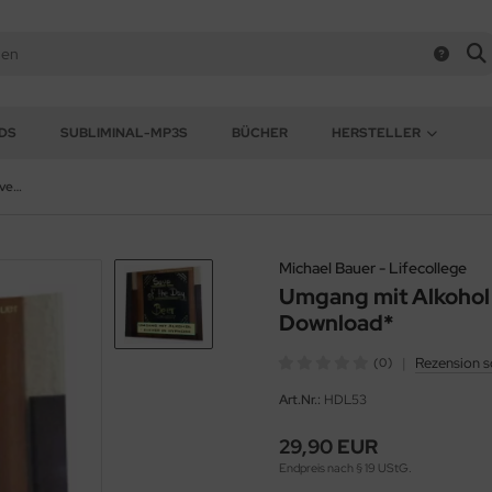
DS
SUBLIMINAL-MP3S
BÜCHER
HERSTELLER
Umgang mit Alkohol - clever in hypnose - *MP3-Download*
Michael Bauer - Lifecollege
Umgang mit Alkohol 
Download*
|
Rezension s
(0)
Art.Nr.:
HDL53
29,90 EUR
Endpreis nach § 19 UStG.