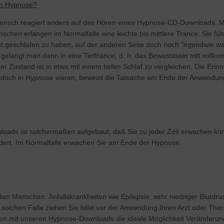
en Hypnose?
ensch reagiert anders auf das Hören eines Hypnose-CD-Downloads. Ma
Menschen erlangen im Normalfalle eine leichte bis mittlere Trance. Sie fü
nt geschlafen zu haben, auf der anderen Seite doch noch "irgendwie
t gelangt man dann in eine Tieftrance, d. h. das Bewusstsein tritt voll
er Zustand ist in etwa mit einem tiefen Schlaf zu vergleichen. Die Eri
edoch in Hypnose waren, beweist die Tatsache am Ende der Anwendung
oads ist solchermaßen aufgebaut, daß Sie zu jeder Zeit erwachen kön
rdert. Im Normalfalle erwachen Sie am Ende der Hypnose.
n Menschen. Anfallskrankheiten wie Epilepsie, sehr niedriger Blutdr
solchen Falle ziehen Sie bitte vor der Anwendung Ihren Arzt oder T
n mit unseren Hypnose-Downloads die ideale Möglichkeit Veränderung