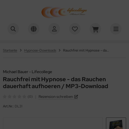
chael Bauer - Lifecollege
Startseite
Hypnose-Downloads
Rauchfrei mit Hypnose - das Rauchen dauerhaft aufhoeren / MP3-Download
Michael Bauer - Lifecollege
Rauchfrei mit Hypnose - das Rauchen
dauerhaft aufhoeren / MP3-Download
|
Rezension schreiben
(0)
Art.Nr.:
DL31