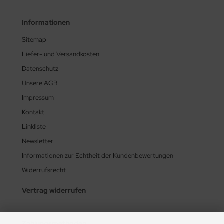
Informationen
Sitemap
Liefer- und Versandkosten
Datenschutz
Unsere AGB
Impressum
Kontakt
Linkliste
Newsletter
Informationen zur Echtheit der Kundenbewertungen
Widerrufsrecht
Vertrag widerrufen
Zahlungsmethoden