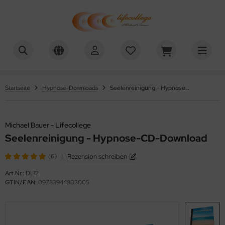
chael Bauer - Lifecollege
Startseite
Hypnose-Downloads
Seelenreinigung - Hypnose-CD-Download
Michael Bauer - Lifecollege
Seelenreinigung - Hypnose-CD-Download
|
Rezension schreiben
(6)
Art.Nr.:
DL12
GTIN/EAN:
09783944803005