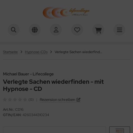
chael Bauer - Lifecollege
ALLES ANZEIGEN AUS HYPNOSE-DOWNLOADS
nehmen
Startseite
Hypnose-CDs
Verlegte Sachen wiederfinden - mit Hypnose - CD
uchen aufhören
efenentspannung
Michael Bauer - Lifecollege
Verlegte Sachen wiederfinden - mit
lbstwert
Hypnose - CD
tivation
|
Rezension schreiben
(0)
Art.Nr.:
CD16
nenwelt
GTIN/EAN:
4260344310234
üllung / Ziele