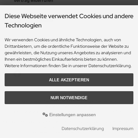
Vertrag widerrufen
Diese Webseite verwendet Cookies und andere
Zahlungsmethoden
Technologien
Wir verwenden Cookies und ähnliche Technologien, auch von
Drittanbietern, um die ordentliche Funktionsweise der Website zu
gewährleisten, die Nutzung unseres Angebotes zu analysieren und
Ihnen ein bestmögliches Einkaufserlebnis bieten zu können.
Social Media
Weitere Informationen finden Sie in unserer Datenschutzerklärung.
ALLE AKZEPTIEREN
NUR NOTWENDIGE
Die durchgestrichenen Preise entsprechen dem bisherigen Preis bei Hypnose-CD-
Download | Shop | Michael Bauer.
Hypnose-CD-Download | Shop | Michael Bauer © 2026 | Template © 2009-2026 by
Einstellungen anpassen
modified eCommerce Shopsoftware
Aufgrund des Kleinunternehmerstatus gem. § 19 UStG erheben wir keine Umsatzsteuer und
weisen diese daher auch nicht aus.
Datenschutzerklärung
Impressum
mod
ified eCommerce Shopsoftware © 2009-2026