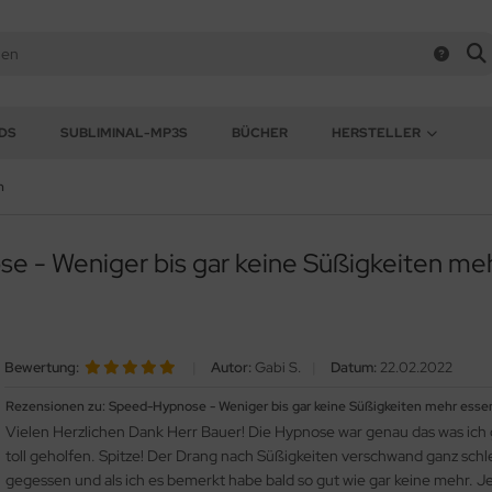
DS
SUBLIMINAL-MP3S
BÜCHER
HERSTELLER
n
e - Weniger bis gar keine Süßigkeiten 
Bewertung:
|
Autor:
Gabi S.
|
Datum:
22.02.2022
Rezensionen zu: Speed-Hypnose - Weniger bis gar keine Süßigkeiten mehr es
Vielen Herzlichen Dank Herr Bauer! Die Hypnose war genau das was ich 
toll geholfen. Spitze! Der Drang nach Süßigkeiten verschwand ganz schl
gegessen und als ich es bemerkt habe bald so gut wie gar keine mehr. J