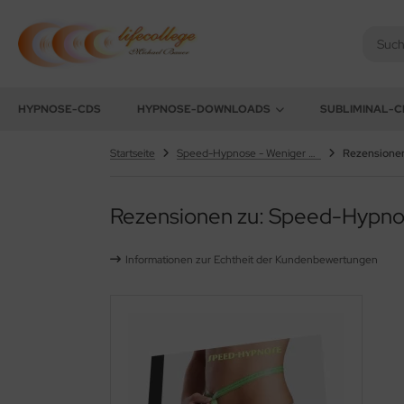
chael Bauer - Lifecollege
ALLES ANZEIGEN AUS HYPNOSE-DOWNLOADS
HYPNOSE-CDS
HYPNOSE-DOWNLOADS
SUBLIMINAL-C
nehmen
Startseite
Speed-Hypnose - Weniger bis gar keine Süßigkeiten mehr essen *MP3-Download*
Rezensione
uchen aufhören
Rezensionen zu: Speed-Hypnos
efenentspannung
Informationen zur Echtheit der Kundenbewertungen
lbstwert
tivation
nenwelt
üllung / Ziele