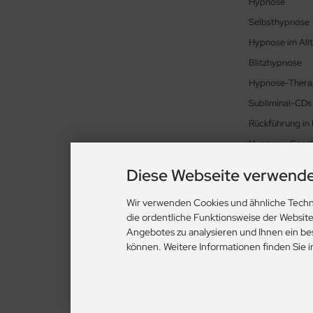
Hypnose
Selbsthypnose
Hypnose im All
Blitzhypnose
Hypnose-Thera
Subliminal-CDs
Rückführung in
Hypnose-Coac
Trance
Diese Webseite verwende
Suggestionen
Wir verwenden Cookies und ähnliche Techn
Abnehmen mit 
die ordentliche Funktionsweise der Websit
Selbstbewusstse
Angebotes zu analysieren und Ihnen ein be
Cookie Einstell
können. Weitere Informationen finden Sie 
Die durchg
Hypnose-CD-D