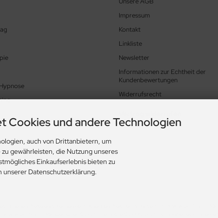
Unsere AGB
Impressum
tag
Kontakt
Linkliste
pie
Newsletter
Informationen zur Echtheit der
Kundenbewertungen
 Hypnose
Widerrufsrecht
hing
Vertrag widerrufen
t Cookies und andere Technologien
ologien, auch von Drittanbietern, um
Hypnose
e zu gewährleisten, die Nutzung unseres
in steigern
stmögliches Einkaufserlebnis bieten zu
ungen
in unserer Datenschutzerklärung.
estrichenen Preise entsprechen dem bisherigen Preis bei Hypnose-CD-Download | Shop | Mic
ownload | Shop | Michael Bauer © 2026 | Template © 2009-2026 by modified eCommerce